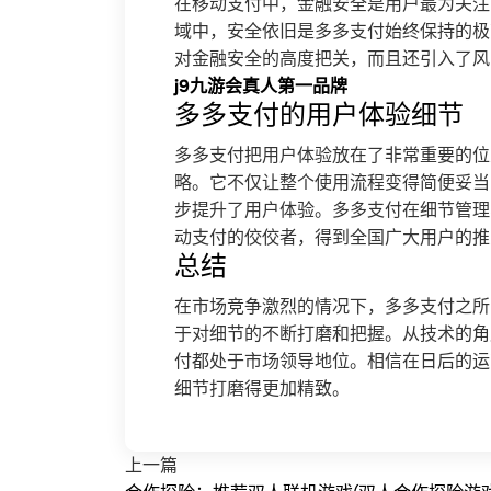
在移动支付中，金融安全是用户最为关注
域中，安全依旧是多多支付始终保持的极
对金融安全的高度把关，而且还引入了风
j9九游会真人第一品牌
多多支付的用户体验细节
多多支付把用户体验放在了非常重要的位
略。它不仅让整个使用流程变得简便妥当
步提升了用户体验。多多支付在细节管理
动支付的佼佼者，得到全国广大用户的推
总结
在市场竞争激烈的情况下，多多支付之所
于对细节的不断打磨和把握。从技术的角
付都处于市场领导地位。相信在日后的运
细节打磨得更加精致。
上一篇