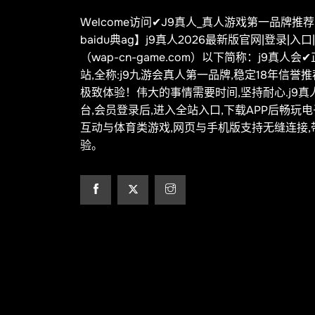
Welcome访问✔J9真人_真人游戏第一品牌推
baidu典ag】j9真人2026最新版官网|登录|入
（wap-cn-game.com）以下简称：j9真人会
站,全称:j9九游会真人第一品牌,稳定18年信誉推
极致体验！伟大的事情需要时间,坚持耐心.j9
台,会员登录后,进入全站入口,下载APP后畅玩电
互动与体育类游戏,网页与手机版支持无缝连接,
验。