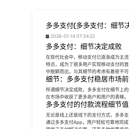
多多支付(多多支付：细节
2026-01-14 07:34:22
多多支付：细节决定成败
在现代社会中，移动支付已逐渐成为主流
特点，成为了很多用户实现移动支付的首
中脱颖而出，与其细节的考虑有着密不可
细节：多多支付稳居市场前
所谓细节决定成败，多多支付在细节上的
在市场中收获了更多商户和用户的青睐。
多多支付的付款流程细节值
无论是线上还是线下的支付方式，多多支
通过多多支付App，用户轻松可靠地完