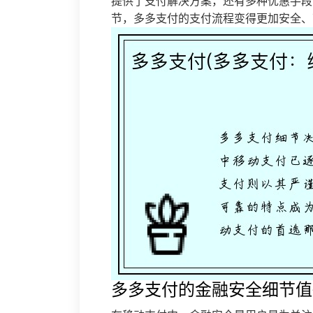
提供了支付解决方案，还有多种优惠手段
节，多多支付的支付流程变得更加安全、
多多支付的金融安全细节值