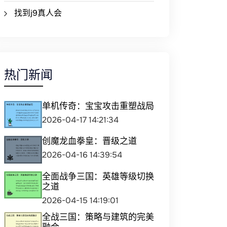
找到j9真人会
热门新闻
单机传奇：宝宝攻击重塑战局
2026-04-17 14:21:34
创魔龙血拳皇：晋级之道
2026-04-16 14:39:54
全面战争三国：英雄等级切换
之道
2026-04-15 14:19:01
全战三国：策略与建筑的完美
融合