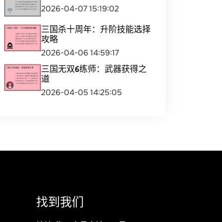
2026-04-07 15:19:02
三国杀十周年：升阶技能选择
攻略
2026-04-06 14:59:17
三国无双6练师：武器获得之
道
2026-04-05 14:25:05
找到我们