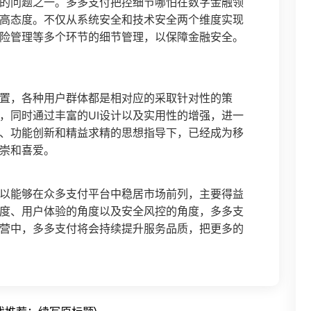
的问题之一。多多支付把控细节哪怕在数字金融领
高态度。不仅从系统安全和技术安全两个维度实现
险管理等多个环节的细节管理，以保障金融安全。
置，各种用户群体都是相对应的采取针对性的策
，同时通过丰富的UI设计以及实用性的增强，进一
、功能创新和精益求精的思想指导下，已经成为移
崇和喜爱。
以能够在众多支付平台中稳居市场前列，主要得益
度、用户体验的角度以及安全风控的角度，多多支
营中，多多支付将会持续提升服务品质，把更多的