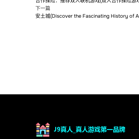
合作探险：推荐双人联机游戏(双人合作探险游
下一篇
安土城(Discover the Fascinating History of Anj