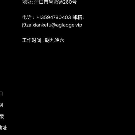
地址: 海口市号恋镇260号
电话 :
+13594780403
邮箱 :
j9zaixiankefu@aglaoge.vip
工作时间 : 朝九晚六
口
网
版
地址