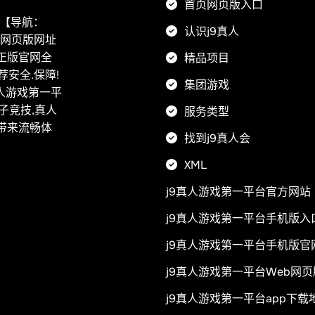
首页网页版入口
荐【导航：
认识j9真人
口|网页版网址
✔正版官网全
精品项目
荐安全.保障!
集团游戏
真人游戏第一平
子竞技,真人
服务类型
带来流畅体
找到j9真人会
XML
j9真人游戏第一平台官方网站
j9真人游戏第一平台手机版入
j9真人游戏第一平台手机版官
j9真人游戏第一平台Web网页
j9真人游戏第一平台app下载