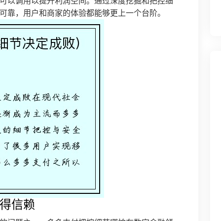
可以调用以提升利润空间。通过深度挖掘和把控细
可靠，用户和商家的体验都能够更上一个台阶。
得信赖